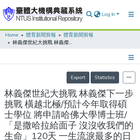
Log In
Home
體育新聞剪報
體育新聞剪報
Communities & Collections
林義傑世紀大挑戰 林義傑下一步挑戰 橫越北極/預計今年取得碩士學位 將申請哈佛大學博士班/「是撒哈拉給面子 沒沒收我們的生命」120天 一生流淚最多的日子/林媽媽要為兒子好好進補
Research Outputs
Fundings & Projects
Details
People
Export
Statistics
Organizations
林義傑世紀大挑戰 林義傑下一步
Statistics
挑戰 橫越北極/預計今年取得碩
士學位 將申請哈佛大學博士班/
「是撒哈拉給面子 沒沒收我們的
生命」120天 一生流淚最多的日