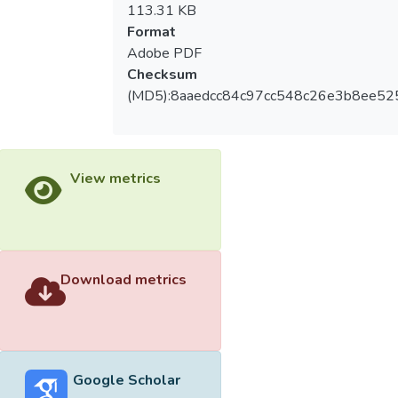
113.31 KB
Format
Adobe PDF
Checksum
(MD5):8aaedcc84c97cc548c26e3b8ee52
View metrics
Download metrics
Google Scholar