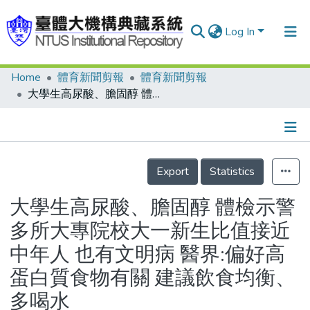
Log In
Home
體育新聞剪報
體育新聞剪報
Communities & Collections
大學生高尿酸、膽固醇 體檢示警 多所大專院校大一新生比值接近中年人 也有文明病 醫界:偏好高蛋白質食物有關 建議飲食均衡、多喝水
Research Outputs
Fundings & Projects
Details
People
Export
Statistics
Organizations
大學生高尿酸、膽固醇 體檢示警
Statistics
多所大專院校大一新生比值接近
中年人 也有文明病 醫界:偏好高
蛋白質食物有關 建議飲食均衡、
多喝水