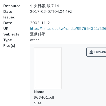
Resource
中央日報, 版面14
Date
2017-03-07T04:04:49Z
Issued
Date
2002-11-21
URI
https://ir.ntus.edu.tw/handle/987654321/83
Subjects
運動科學
Type
other
File(s)
Downl
Name
966401.pdf
Size