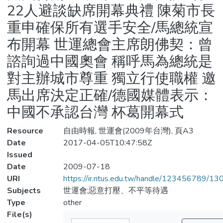
22人避談缺席開幕典禮 陳菊市長
重申確保所有選手安全/馬總統宣
布開幕 世運總會主席朗佛契：曾
諮詢過中國奧會 稱呼馬為總統是
對主辦城市尊重 獨立行使職權 邀
馬出席決定正確/德國媒體表示：
中國不承認台灣 杯葛開幕式
Resource
自由時報, 世運會(2009年台灣), 頁A3
Date
2017-04-05T10:47:58Z
Issued
Date
2009-07-18
URI
https://ir.ntus.edu.tw/handle/123456789/1
Subjects
世運會;惡意打壓、不平等待遇
Type
other
File(s)