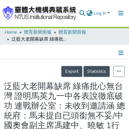
Log In
Home
體育新聞剪報
體育新聞剪報
Communities & Collections
泛藍大老開幕缺席 綠痛批心無台灣 證明馬英九一中各表說徹底破功 連戰辦公室：未收到邀請涵 總統府：馬未提自已頭銜無不妥/中國奧會副主席馮建中、曉敏 1行22人避談缺席開幕典禮 陳菊市長重申確保所有選手安全/馬總統宣布開幕 世運總會主席朗佛契：曾諮詢過中國奧會 稱呼馬為總統是對主辦城市尊重 獨立行使職權 邀馬出席決定正確/德國媒體表示：中國不承認台灣 杯葛開幕式
Research Outputs
Fundings & Projects
Details
People
Export
Statistics
Organizations
泛藍大老開幕缺席 綠痛批心無台
Statistics
灣 證明馬英九一中各表說徹底破
功 連戰辦公室：未收到邀請涵 總
統府：馬未提自已頭銜無不妥/中
國奧會副主席馮建中、曉敏 1行