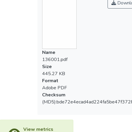
Downl
Name
136001.pdf
Size
445.27 KB
Format
Adobe PDF
Checksum
(MD5):bde72e4ecad4ad224fa5be47f372
View metrics