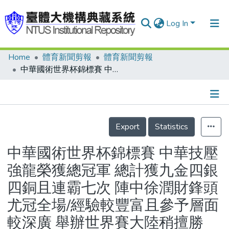
Log In
Home
體育新聞剪報
體育新聞剪報
Communities & Collections
中華國術世界杯錦標賽 中華技壓強龍榮獲總冠軍 總計獲九金四銀四銅且連霸七次 陣中徐潤財鋒頭尤冠全場/經驗較豐富且參予層面較深廣 舉辦世界賽大陸稍擅勝場/人物特寫 智慧加技術徐潤財金牌做聘禮
Research Outputs
Fundings & Projects
Details
People
Export
Statistics
Organizations
中華國術世界杯錦標賽 中華技壓
Statistics
強龍榮獲總冠軍 總計獲九金四銀
四銅且連霸七次 陣中徐潤財鋒頭
尤冠全場/經驗較豐富且參予層面
較深廣 舉辦世界賽大陸稍擅勝