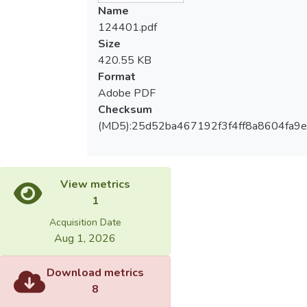
Name
124401.pdf
Size
420.55 KB
Format
Adobe PDF
Checksum
(MD5):25d52ba467192f3f4ff8a8604fa9
View metrics
1
Acquisition Date
Aug 1, 2026
Download metrics
8