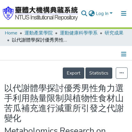
Log In
Home
運動產業學院
運動健康科學學系
研究成果
Communities & Collections
以代謝體學探討優秀男性角力選手利用熱量限制與植物性食材山苦瓜補充進行減重所引發之代謝變化
Research Outputs
Fundings & Projects
Details
People
Export
Statistics
Organizations
以代謝體學探討優秀男性角力選
Statistics
手利用熱量限制與植物性食材山
苦瓜補充進行減重所引發之代謝
變化
Metabolomics Research on