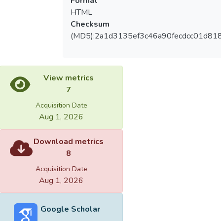
Format
解生化代謝反應之改變，以評估熱量限制計
HTML
畫之優缺點，以及開發山苦瓜為營養補充品
Checksum
之潛力。
(MD5):2a1d3135ef3c46a90fecdcc01d81
Calorie restriction is one of the conventional
approaches to weight loss in athletes of
View metrics
combat sports. The decrease in calorie
7
intake will expect to the changes in
biological metabolism inside the athletes.
Acquisition Date
Metabolomics is an emerging field in
Aug 1, 2026
recently life science research. By the reveal
of full-range spectrums of high sensitive and
Download metrics
fast instruments, it can be applied in the
8
prediction of the change of metabolic
Acquisition Date
pathway. This research will study the
Aug 1, 2026
effects of calorie restriction and the
supplement of wild bitter gourds on weight
Google Scholar
loss and sport performances, as well as the