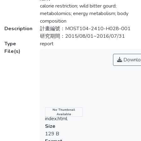
途徑的變化。本 計畫擬探討優秀男性角力
calorie restriction; wild bitter gourd;
選手為進行減重而採用短期熱量限制以及山
metabolomics; energy metabolism; body
苦瓜補充品，對其減重 效果與運動表現之
composition
影響，並以代謝體學為研究工具，探討可能
Description
計畫編號：MOST104-2410-H028-001
之機制。本研究擬分兩年進行， 第一年對
研究期間：2015/08/01~2016/07/31
15 位優秀男性角力選手進行 20 kcal/kg 的
Type
report
熱量限制，為期十天。每日醣類、蛋白 質
File(s)
與脂質的攝取量分別為 3.4 g/kg、1.5
Downlo
g/kg、0.05 g/kg。水分與鹽分為自由攝取，
又每日再 服用一顆綜合維他命。在熱量限
制前後均以排氣體箱計檢測身體組成，並進
行運動表現測試； 且於測試前後進行血液
採集，供以 LCMS 進行血液代謝體學分析。
第二年則規劃在熱量限 制介入的同時，補
充具有降體脂與促進脂質代謝功效之山苦瓜
Name
No Thumbnail
Available
凍乾粉末，探討山苦瓜與熱量 限制之協同
index.html
效果，以及其所造成之代謝變化。本研究將
Size
有助於了解熱量限制計畫與山苦瓜補 充之
129 B
減重效果，並透過代謝體學分析，全面性了