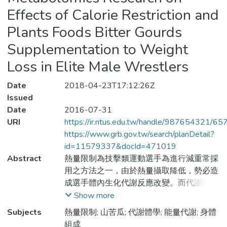
Effects of Calorie Restriction and
Plants Foods Bitter Gourds
Supplementation to Weight
Loss in Elite Male Wrestlers
Date
2018-04-23T17:12:26Z
Issued
Date
2016-07-31
URI
https://ir.ntus.edu.tw/handle/987654321/65
https://www.grb.gov.tw/search/planDetail?
id=11579337&docId=471019
Abstract
熱量限制為技擊類運動選手為進行減重常採
用之方法之一，由於熱量攝取降低，勢必造
成選手體內生化代謝反應改變。而代謝體學
為近年來生命科學研究之新興領域，利用高
Show more
靈敏、 可快速大量分析小分子之精密儀
Subjects
熱量限制; 山苦瓜; 代謝體學; 能量代謝; 身體
器，藉由全圖譜之呈現，可推測與追蹤代謝
組成