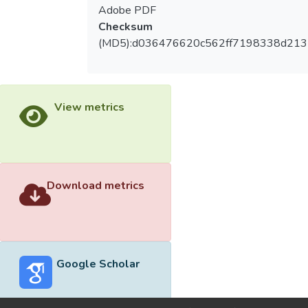
Adobe PDF
Checksum
(MD5):d036476620c562ff7198338d213
View metrics
Download metrics
Google Scholar