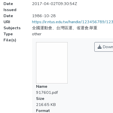
Date
2017-04-02T09:30:54Z
Issued
Date
1986-10-28
URI
https://ir.ntus.edu.tw/handle/123456789/1
Subjects
全國運動會、台灣區運、省運會;舉重
Type
other
File(s)
Down
Name
917601.pdf
Size
216.65 KB
Format