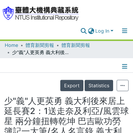
Log In
Home
體育新聞剪報
體育新聞剪報
Communities & Collections
少"義"人更英勇 義大利後來居上 延長賽2：1送走奈及利亞/風雲球星 兩分鐘扭轉乾坤 巴吉歐功勞簿記一大筆/名人名言錄 義大利沙奇：要有忍耐性、吃得住苦、有本身能力、還要夠運氣 這四個原則加起來才足以再世界杯贏得成功/波波折折 "保"送八強 世界杯第一場PK大戰 保加利亞3：1擠掉墨西哥/風雲球星 米哈洛夫神來"二"救/最後一場球賽 奈及利亞教頭下台鞠躬/悲喜兩極 義大利舉國沸騰/拉哥斯大喜大悲/保加利亞反應 索非亞市民眾載歌載舞/墨西哥國反應 精神支持 敗戰仍然慶祝/墨西哥和保加利亞之戰 打垮球門
Research Outputs
Fundings & Projects
Details
People
Export
Statistics
Organizations
少"義"人更英勇 義大利後來居上
Statistics
延長賽2：1送走奈及利亞/風雲球
星 兩分鐘扭轉乾坤 巴吉歐功勞
簿記一大筆/名人名言錄 義大利