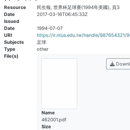
Resource
民生報, 世界杯足球賽(1994年美國), 頁3
Date
2017-03-16T06:45:33Z
Issued
Date
1994-07-07
URI
https://ir.ntus.edu.tw/handle/987654321/
Subjects
足球
Type
other
File(s)
Downl
Name
462001.pdf
Size