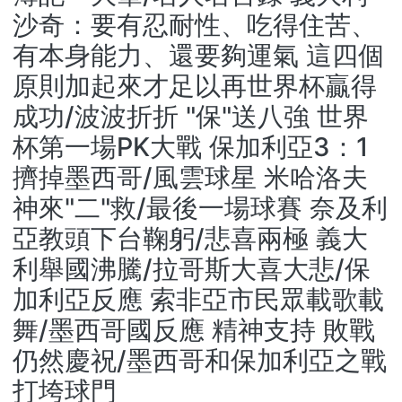
沙奇：要有忍耐性、吃得住苦、
有本身能力、還要夠運氣 這四個
原則加起來才足以再世界杯贏得
成功/波波折折 "保"送八強 世界
杯第一場PK大戰 保加利亞3：1
擠掉墨西哥/風雲球星 米哈洛夫
神來"二"救/最後一場球賽 奈及利
亞教頭下台鞠躬/悲喜兩極 義大
利舉國沸騰/拉哥斯大喜大悲/保
加利亞反應 索非亞市民眾載歌載
舞/墨西哥國反應 精神支持 敗戰
仍然慶祝/墨西哥和保加利亞之戰
打垮球門