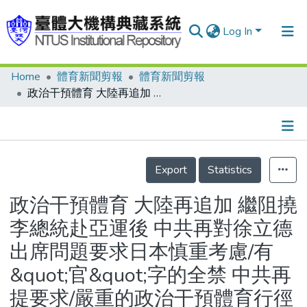
Log In
Home
體育新聞剪報
體育新聞剪報
Communities & Collections
政治干預體育 大陸再追加 繼阻撓李總統赴亞運後 中共再對徐立德出席問題要求日本慎重考慮/有&quot;官&quot;字的全禁 中共再提要求/嚴重的政治干預體育行徑 中華奧會深感不滿
Research Outputs
Fundings & Projects
Details
People
Export
Statistics
Organizations
政治干預體育 大陸再追加 繼阻撓
Statistics
李總統赴亞運後 中共再對徐立德
出席問題要求日本慎重考慮/有
&quot;官&quot;字的全禁 中共再
提要求/嚴重的政治干預體育行徑