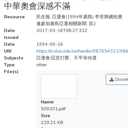
中華奧會深感不滿
Resource
民生報, 亞運會(1994年廣島) 李登輝總統應
邀參加廣島亞運相關新聞, 頁2
Date
2017-03-16T08:27:33Z
Issued
Date
1994-09-16
URI
https://ir.ntus.edu.tw/handle/987654321/98
Subjects
亞運會;惡意打壓、不平等待遇
Type
other
File(s)
Downl
Name
509201.pdf
Size
229.21 KB