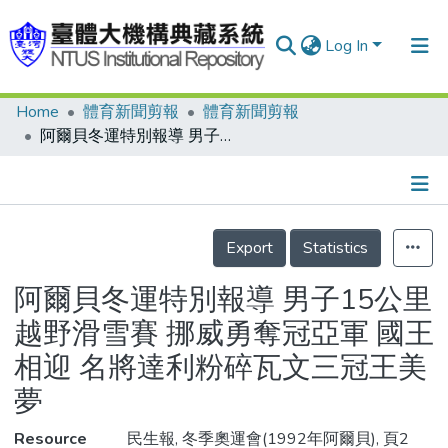
Log In
Home
體育新聞剪報
體育新聞剪報
Communities & Collections
阿爾貝冬運特別報導 男子15公里越野滑雪賽 挪威勇奪冠亞軍 國王相迎 名將達利粉碎瓦文三冠王美夢
Research Outputs
Fundings & Projects
Details
People
Export
Statistics
Organizations
阿爾貝冬運特別報導 男子15公里
Statistics
越野滑雪賽 挪威勇奪冠亞軍 國王
相迎 名將達利粉碎瓦文三冠王美
夢
Resource
民生報, 冬季奧運會(1992年阿爾貝), 頁2