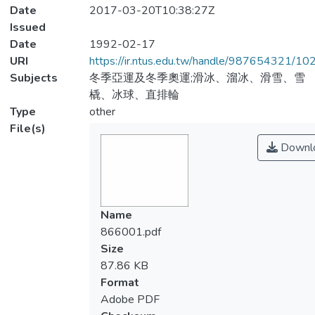
Date
2017-03-20T10:38:27Z
Issued
Date
1992-02-17
URI
https://ir.ntus.edu.tw/handle/987654321/1
Subjects
冬季亞運及冬季奧運;滑冰、溜冰、滑雪、雪
橇、冰球、直排輪
Type
other
File(s)
Downl
Name
866001.pdf
Size
87.86 KB
Format
Adobe PDF