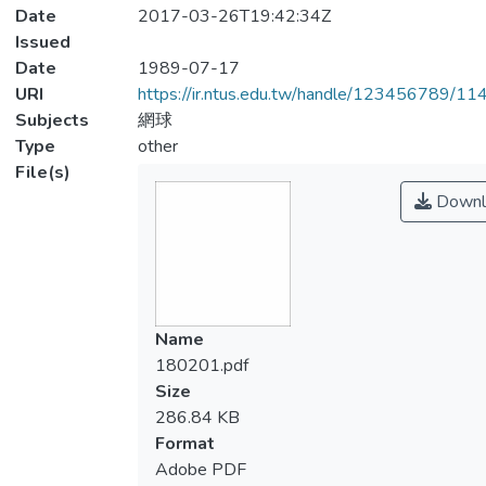
Date
2017-03-26T19:42:34Z
Issued
Date
1989-07-17
URI
https://ir.ntus.edu.tw/handle/123456789/1
Subjects
網球
Type
other
File(s)
Downl
Name
180201.pdf
Size
286.84 KB
Format
Adobe PDF