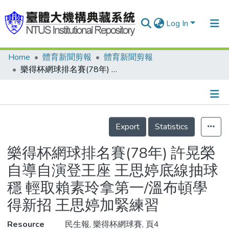
Log In
Home
體育新聞剪報
體育新聞剪報
Communities & Collections
樂得杯網球排名賽(78年) 許晃榮自導自演登王座 王思婷底線抽球穩 輕取賴素玲拿第一/溫布頓學得新招 王思婷加緊練習
Research Outputs
Fundings & Projects
Details
People
Export
Statistics
Organizations
樂得杯網球排名賽(78年) 許晃榮
Statistics
自導自演登王座 王思婷底線抽球
穩 輕取賴素玲拿第一/溫布頓學
得新招 王思婷加緊練習
Resource
民生報, 樂得杯網球賽, 頁4