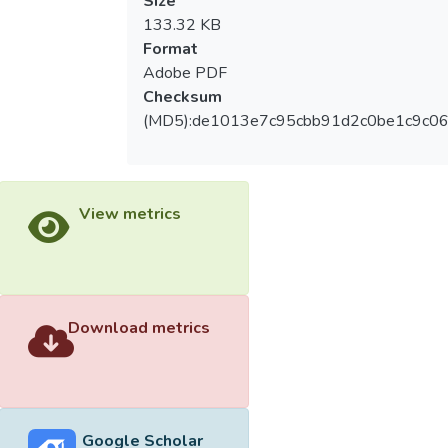
Size
133.32 KB
Format
Adobe PDF
Checksum
(MD5):de1013e7c95cbb91d2c0be1c9c06
View metrics
Download metrics
Google Scholar