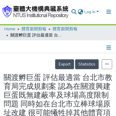
Log In
Home
體育新聞剪報
體育新聞剪報
Communities & Collections
關渡孵巨蛋 評估最適當 台北市教育局完成規劃案 認為在關渡興建巨蛋既無建蔽率及球場高度限制問題 同時如在台北市立棒球場原址改建 很可能犧牲掉其他體育項目的場地 而作此結論
Research Outputs
Fundings & Projects
Details
People
Export
Statistics
Organizations
關渡孵巨蛋 評估最適當 台北市教
Statistics
育局完成規劃案 認為在關渡興建
巨蛋既無建蔽率及球場高度限制
問題 同時如在台北市立棒球場原
址改建 很可能犧牲掉其他體育項