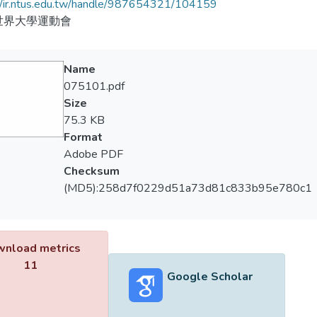
//ir.ntus.edu.tw/handle/987654321/104159
世界大學運動會
Name
075101.pdf
Size
75.3 KB
Format
Adobe PDF
Checksum
(MD5):258d7f0229d51a73d81c833b95e780c1
nload metrics
11
Google Scholar