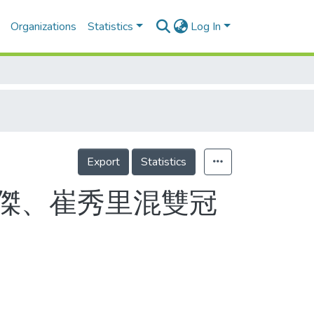
Organizations
Statistics
Log In
Export
Statistics
智傑、崔秀里混雙冠