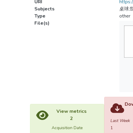
URI
https:
Subjects
桌球;
Type
other
File(s)
Dow
View metrics
2
Last Week
Acquisition Date
1