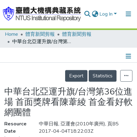
Log In
Home
體育新聞剪報
體育新聞剪報
Communities & Collections
中華台北亞運升旗/台灣第36位進場 首面獎牌看陳葦綾 首金看好軟網團體
Research Outputs
Fundings & Projects
Details
People
Export
Statistics
Organizations
中華台北亞運升旗/台灣第36位進
Statistics
場 首面獎牌看陳葦綾 首金看好軟
網團體
Resource
中華日報, 亞運會(2010年廣州), 頁B5
Date
2017-04-04T18:22:03Z