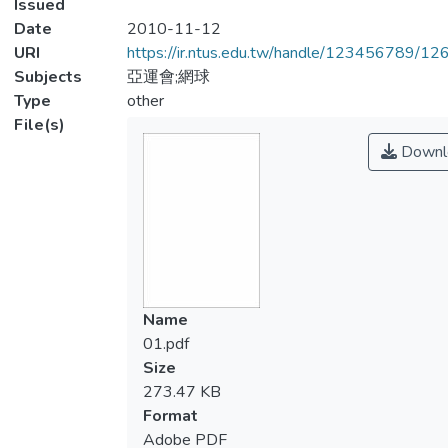
Issued
Date
2010-11-12
URI
https://ir.ntus.edu.tw/handle/123456789/1
Subjects
亞運會;網球
Type
other
File(s)
Downl
Name
01.pdf
Size
273.47 KB
Format
Adobe PDF