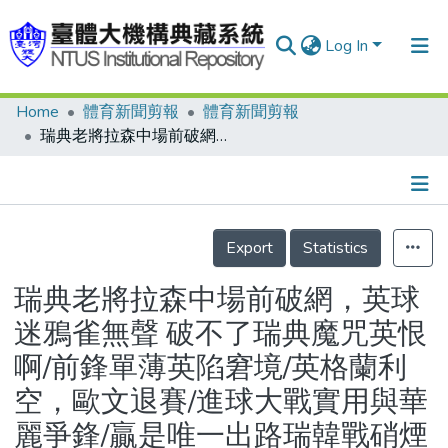
Log In
Home
體育新聞剪報
體育新聞剪報
Communities & Collections
瑞典老將拉森中場前破網，英球迷鴉雀無聲 破不了瑞典魔咒英恨啊/前鋒單薄英陷窘境/英格蘭利空，歐文退賽/進球大戰實用與華麗爭鋒/贏是唯一出路瑞韓戰硝煙起
Research Outputs
Fundings & Projects
Details
People
Export
Statistics
Organizations
瑞典老將拉森中場前破網，英球
Statistics
迷鴉雀無聲 破不了瑞典魔咒英恨
啊/前鋒單薄英陷窘境/英格蘭利
空，歐文退賽/進球大戰實用與華
麗爭鋒/贏是唯一出路瑞韓戰硝煙