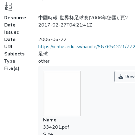
起
Resource
中國時報, 世界杯足球賽(2006年德國), 頁2
Date
2017-02-27T04:21:41Z
Issued
Date
2006-06-22
URI
https://ir.ntus.edu.tw/handle/987654321/77
Subjects
足球
Type
other
File(s)
Down
Name
334201.pdf
Size