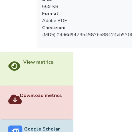
669 KB
Format
Adobe PDF
Checksum
(MD5):04d6d9473b4983bb88424ab930
View metrics
Download metrics
Google Scholar