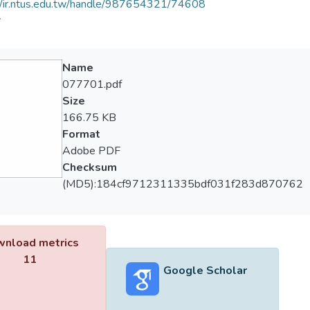
//ir.ntus.edu.tw/handle/987654321/74608
會
Name
077701.pdf
Size
166.75 KB
Format
Adobe PDF
Checksum
(MD5):184cf9712311335bdf031f283d870762
nload metrics
11
Google Scholar