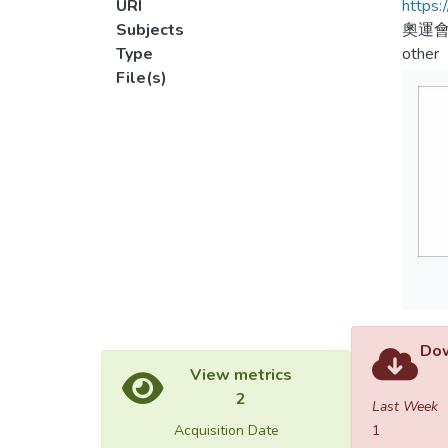
URI
https:
Subjects
奧運
Type
other
File(s)
Dow
View metrics
2
Last Week
Acquisition Date
1