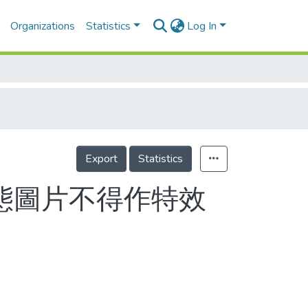
Organizations
Statistics
Log In
Export
Statistics
態圖片不得作特效