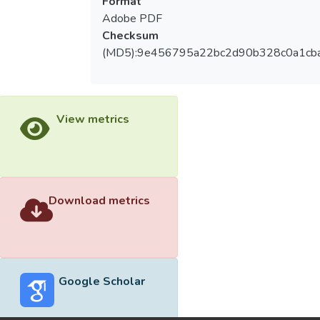
Format
Adobe PDF
Checksum
(MD5):9e456795a22bc2d90b328c0a1cb
View metrics
Download metrics
Google Scholar