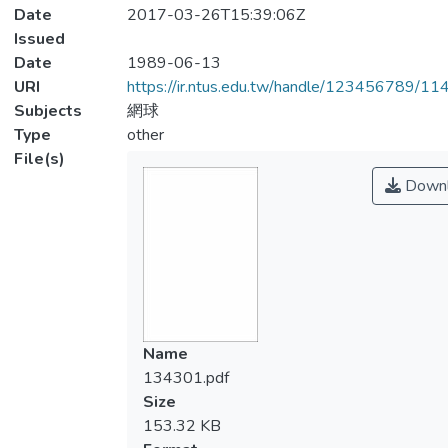
Date
2017-03-26T15:39:06Z
Issued
Date
1989-06-13
URI
https://ir.ntus.edu.tw/handle/123456789/1
Subjects
網球
Type
other
File(s)
Downl
Name
134301.pdf
Size
153.32 KB