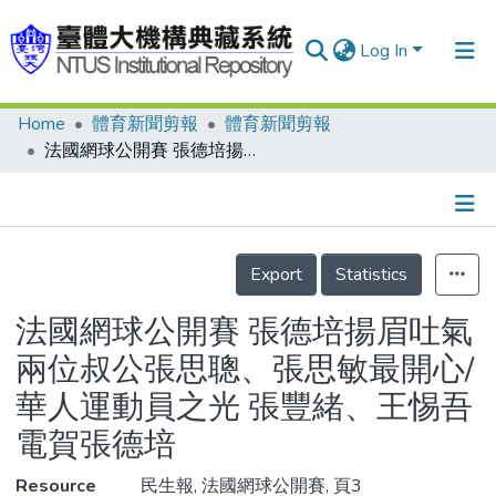
Log In
Home
體育新聞剪報
體育新聞剪報
Communities & Collections
法國網球公開賽 張德培揚眉吐氣 兩位叔公張思聰、張思敏最開心/華人運動員之光 張豐緒、王惕吾電賀張德培
Research Outputs
Fundings & Projects
Details
People
Export
Statistics
Organizations
法國網球公開賽 張德培揚眉吐氣
Statistics
兩位叔公張思聰、張思敏最開心/
華人運動員之光 張豐緒、王惕吾
電賀張德培
Resource
民生報, 法國網球公開賽, 頁3