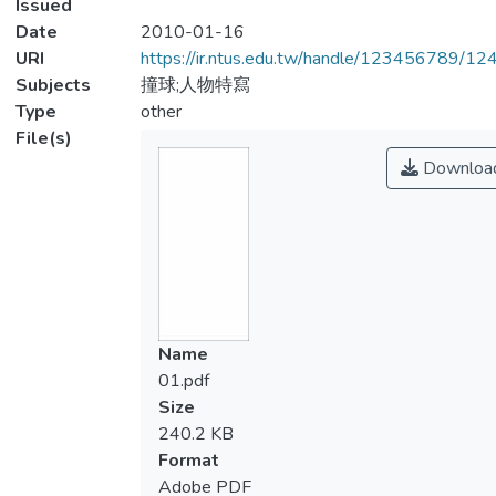
Issued
Date
2010-01-16
URI
https://ir.ntus.edu.tw/handle/123456789/1
Subjects
撞球;人物特寫
Type
other
File(s)
Downloa
Name
01.pdf
Size
240.2 KB
Format
Adobe PDF