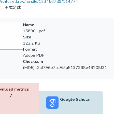
//ir.ntus.edu.tw/handle/123456789/114774
球、美式足球
Name
158901.pdf
Size
122.2 KB
Format
Adobe PDF
Checksum
(MD5):c3af796e7cd9f3a51373ff8e48208f31
nload metrics
7
Google Scholar