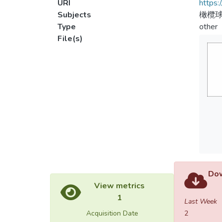
URI
https:
Subjects
橄欖
Type
other
File(s)
Dow
View metrics
1
Last Week
Acquisition Date
2