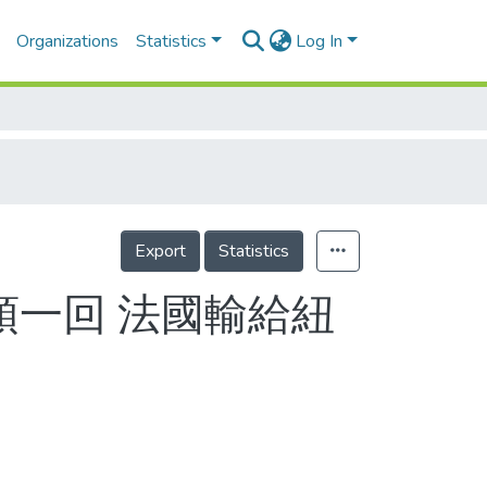
Organizations
Statistics
Log In
Export
Statistics
頭一回 法國輸給紐