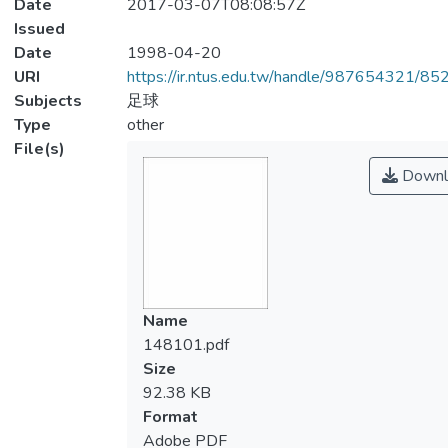
Date
2017-03-07T08:08:57Z
Issued
Date
1998-04-20
URI
https://ir.ntus.edu.tw/handle/987654321/85
Subjects
足球
Type
other
File(s)
Downl
Name
148101.pdf
Size
92.38 KB
Format
Adobe PDF