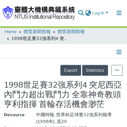
Log In
Home
體育新聞剪報
體育新聞剪報
Communities & Collections
1998世足賽32強系列4 突尼西亞 內鬥力超出戰鬥力 全靠神奇教頭亨利指揮 首輪存活機會渺茫
Research Outputs
Fundings & Projects
Details
People
Export
Statistics
Organizations
1998世足賽32強系列4 突尼西亞
Statistics
內鬥力超出戰鬥力 全靠神奇教頭
亨利指揮 首輪存活機會渺茫
Resource
中國時報, 世界杯足球賽32強系列報導
(1998年), 頁29