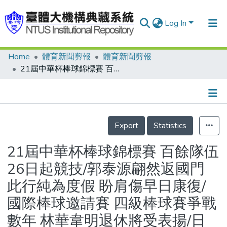
Log In
Home
體育新聞剪報
體育新聞剪報
Communities & Collections
21屆中華杯棒球錦標賽 百餘隊伍26日起競技/郭泰源翩然返國門 此行純為度假 盼肩傷早日康復/國際棒球邀請賽 四級棒球賽爭戰數年 林華韋明退休將受表揚/日幣800萬？1200萬？2000萬元？郭泰源身價 再成話題
Research Outputs
Fundings & Projects
Details
People
Export
Statistics
Organizations
21屆中華杯棒球錦標賽 百餘隊伍
Statistics
26日起競技/郭泰源翩然返國門
此行純為度假 盼肩傷早日康復/
國際棒球邀請賽 四級棒球賽爭戰
數年 林華韋明退休將受表揚/日