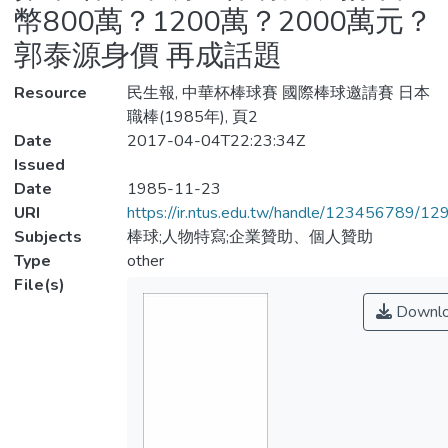
幣800萬？1200萬？2000萬元？
郭泰源身價 再成話題
Resource
民生報, 中華杯棒球賽 國際棒球邀請賽 日本
職棒(1985年), 頁2
Date
2017-04-04T22:23:34Z
Issued
Date
1985-11-23
URI
https://ir.ntus.edu.tw/handle/123456789/1
Subjects
棒球;人物特寫;企業贊助、個人贊助
Type
other
File(s)
Downl