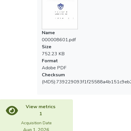
ANOVA was carried on both male and
能維持較高且較穩定之平均分段速度，均能
female from the best marathon runners
夠在比賽中獲得較佳的成績表現。男子馬拉
among the different sub-average speed
松前八名選手在30-40公里是一個關鍵點，
comparison. The significant level was set at
分段配速時間呈現比較不穩定了變化；女子
α =. 001. Result：Elite male marathoners
Name
馬拉松前八名選手在前30 公里呈現加速狀
maximum speed emerqed in the 15 to 20
000008601.pdf
態下，保持高速的均速跑，後半程很明顯的
km, of the sub speed, speed of 5.727m / s,
Size
高於前半程。男女各段落的相關度不同，但
minimum speed seen in the 30 to 35 km
752.23 KB
是男、女運動員的35 公里以後的段落都是
and a speed of 5.417m / s. and decreased
Format
致勝的關鍵段落。
with distance velocity distribution. Elite
Adobe PDF
female marathoners appeared in 25 of its
Checksum
maximum speed of 30 km of the sub speed,
(MD5):739229093f1f25588a4b151c9eb
speed of 4.960m / s, minimum speed
emerqed in the 0 to 5 km and a speed of
4.512m / s, excellent speed distribution of
female marathon runners increased in
View metrics
distances. Conclusion: Elite marathon male
1
and female runners to maintain higher and
Acquisition Date
have more stable if the average section
Aug 1, 2026