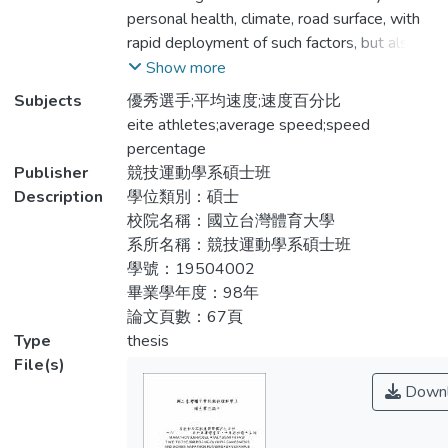
八名選手分段時間排名與速度之差異及男、
personal health, climate, road surface, with
女選手分段時間之差異。方法：本研究以
rapid deployment of such factors, but also
2008 年北京奧運會馬拉松賽男、女選手前
have a strong willpower and good
Show more
八名選手，其他選手則不加以研究討論，以
psychological quality to the competition for
Subjects
優秀選手;平均速度;速度百分比
大會所提供分段時間作為本研究分析之依
outstanding sport performance. Purpose：
eite athletes;average speed;speed
據。以描述性統計分析馬拉松的男女優秀選
To investigat the differences of sectiou
percentage
手之原始成績，求得之平均速度及速度百分
times and speed in eveny 5km of titled
Publisher
競技運動學系碩士班
比。以單因子變異數分析男、女生優秀馬拉
male and female runners in the 2008
Description
學位類別：碩士
松選手之不同距離間平均分段速度之比較，
Olympic Games marathon. Method：In this
校院名稱：國立台灣體育大學
顯著水準定為α=.001。結果：優秀男子馬
study, the 2008 Beijing Olympic Games
系所名稱：競技運動學系碩士班
拉松選手其最大速度出現於15~20公里處之
marathon male and female athletes top
學號：19504002
分段速度，速度為5.727m/s，最小速度出
eight players, other players not to discuss
畢業學年度：98年
現於30~35公里處，速度為5.417m/s，速
about the time the general assembly, as
論文頁數：67頁
度分佈為隨距離遞減；優秀女子馬拉松選手
provided by section basis for this study.
Type
thesis
其最大速度出現於25~30公里處之分段速
Descriptive statistics for male and female
File(s)
度，速度為4.960m/s，最小速度出現於0~5
elite athletes of the marathon the original
Downl
公里處，速度為4.512m/s，優秀女子馬拉
results, obtained by the average speed and
松選手速度分佈為隨距離遞增。結論：馬拉
speed percentage. One way Single factor
松賽優秀男、女子之馬拉松賽會中，選手若