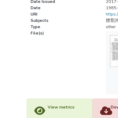
Date Issued
2017-
Date
1985
URI
https:
Subjects
體育評
Type
other
File(s)
View metrics
Dow