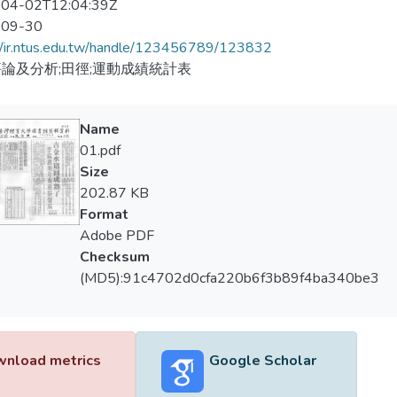
04-02T12:04:39Z
-09-30
//ir.ntus.edu.tw/handle/123456789/123832
論及分析;田徑;運動成績統計表
Name
01.pdf
Size
202.87 KB
Format
Adobe PDF
Checksum
(MD5):91c4702d0cfa220b6f3b89f4ba340be3
nload metrics
Google Scholar