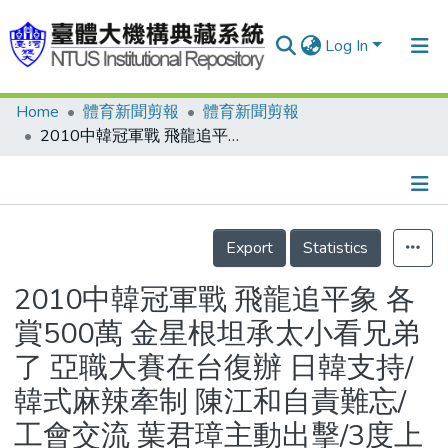
Log In
Home
體育新聞剪報
體育新聞剪報
Communities & Collections
2010中韓冠軍戰 飛龍追平象 各賞500萬 金星根坦承太小看兄弟了 亞職大賽在台復辦 日韓支持/韓式麻辣牽制 陳江和自責難忘/工會交流 葉君璋主動出擊/3度上壘攻勢斷 周思齊悶/象個謎 金星根坦承壓力大/亞運情蒐 韓捕阻殺弱 我有機可乘/亞運諜戰 彭政閔沒架子 韓媒開眼界/王信良教你看門道 飛龍難搞 只對實力低頭
Research Outputs
Fundings & Projects
Details
People
Export
Statistics
Organizations
2010中韓冠軍戰 飛龍追平象 各
Statistics
賞500萬 金星根坦承太小看兄弟
了 亞職大賽在台復辦 日韓支持/
韓式麻辣牽制 陳江和自責難忘/
工會交流 葉君璋主動出擊/3度上