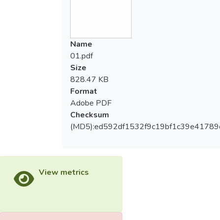
Name
01.pdf
Size
828.47 KB
Format
Adobe PDF
Checksum
(MD5):ed592df1532f9c19bf1c39e41789
View metrics