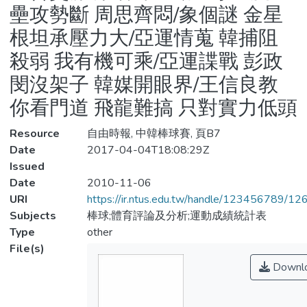
壘攻勢斷 周思齊悶/象個謎 金星
根坦承壓力大/亞運情蒐 韓捕阻
殺弱 我有機可乘/亞運諜戰 彭政
閔沒架子 韓媒開眼界/王信良教
你看門道 飛龍難搞 只對實力低頭
Resource
自由時報, 中韓棒球賽, 頁B7
Date
2017-04-04T18:08:29Z
Issued
Date
2010-11-06
URI
https://ir.ntus.edu.tw/handle/123456789/1
Subjects
棒球;體育評論及分析;運動成績統計表
Type
other
File(s)
Downl