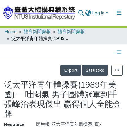
Log In
Home
體育新聞剪報
體育新聞剪報
Communities & Collections
泛太平洋青年體操賽(1989年美國) 一吐悶氣 男子團體冠軍到手 張峰治表現傑出 贏得個人全能金牌
Research Outputs
Fundings & Projects
Details
People
Export
Statistics
Organizations
泛太平洋青年體操賽(1989年美
Statistics
國) 一吐悶氣 男子團體冠軍到手
張峰治表現傑出 贏得個人全能金
牌
Resource
民生報, 泛太平洋青年體操賽, 頁2