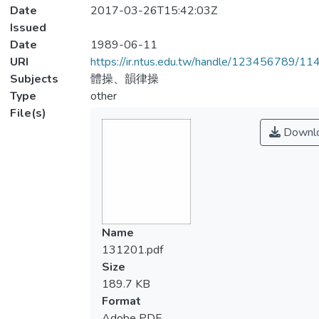
Date
2017-03-26T15:42:03Z
Issued
Date
1989-06-11
URI
https://ir.ntus.edu.tw/handle/123456789/1
Subjects
體操、韻律操
Type
other
File(s)
Downl
Name
131201.pdf
Size
189.7 KB
Format
Adobe PDF