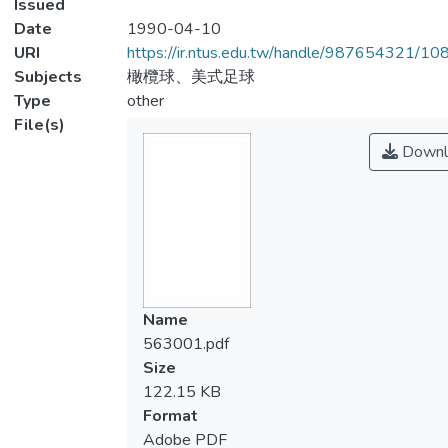
Issued
Date
1990-04-10
URI
https://ir.ntus.edu.tw/handle/987654321/1
Subjects
橄欖球、美式足球
Type
other
File(s)
Downl
Name
563001.pdf
Size
122.15 KB
Format
Adobe PDF