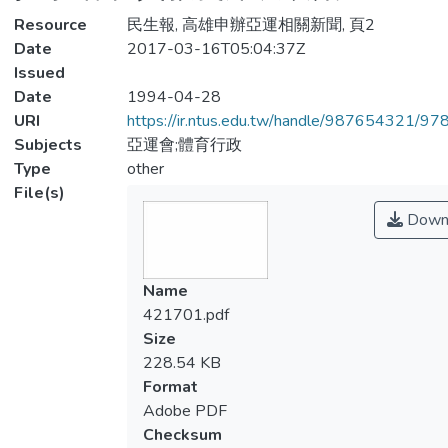
Resource
民生報, 高雄申辦亞運相關新聞, 頁2
Date
2017-03-16T05:04:37Z
Issued
Date
1994-04-28
URI
https://ir.ntus.edu.tw/handle/987654321/97
Subjects
亞運會;體育行政
Type
other
File(s)
Down
Name
421701.pdf
Size
228.54 KB
Format
Adobe PDF
Checksum