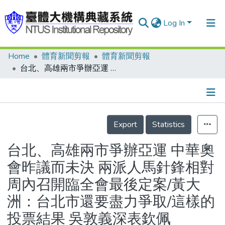
Log In
Home
體育新聞剪報
體育新聞剪報
Communities & Collections
台北、高雄兩市爭辦亞運 中華奧會昨議而未決 兩派人馬針鋒相對 周內召開臨全會最後定案/黃大洲：台北市還要盡力爭取/這樣的投票結果 吳敦義深表欽佩
Research Outputs
Fundings & Projects
Details
People
Export
Statistics
Organizations
台北、高雄兩市爭辦亞運 中華奧
Statistics
會昨議而未決 兩派人馬針鋒相對
周內召開臨全會最後定案/黃大
洲：台北市還要盡力爭取/這樣的
投票結果 吳敦義深表欽佩