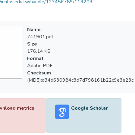
//ir.ntus.edu.tw/handle/123456789/119203
Name
741901.pdf
Size
176.14 KB
Format
Adobe PDF
Checksum
(MD5):d34d630984c3d7d798161b22c9e3e23c
nload metrics
Google Scholar