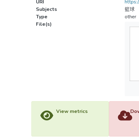
URI
https:
Subjects
籃球
Type
other
File(s)
View metrics
Dow