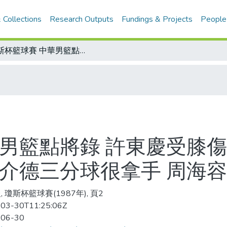
 Collections
Research Outputs
Fundings & Projects
People
瓊斯杯籃球賽 中華男籃點將錄 許東慶受膝傷復發困擾 昝家驤扣籃技巧一等一 東方介德三分球很拿手 周海容三分球威力十足
華男籃點將錄 許東慶受膝傷
方介德三分球很拿手 周海
 瓊斯杯籃球賽(1987年), 頁2
03-30T11:25:06Z
-06-30