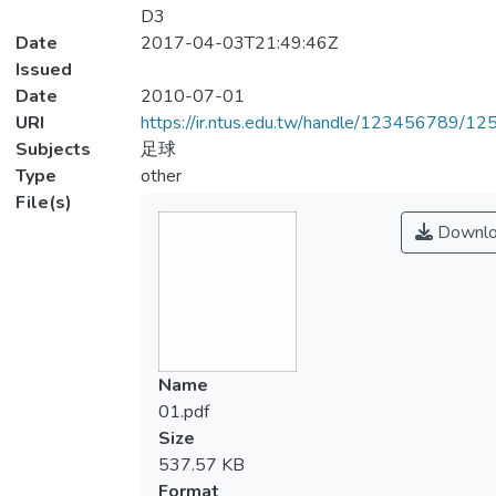
D3
Date
2017-04-03T21:49:46Z
Issued
Date
2010-07-01
URI
https://ir.ntus.edu.tw/handle/123456789/1
Subjects
足球
Type
other
File(s)
Downlo
Name
01.pdf
Size
537.57 KB
Format