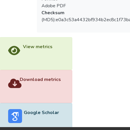
Adobe PDF
Checksum
(MD5):e0a3c53a4432bf934b2ec8c1f73b
View metrics
Download metrics
Google Scholar