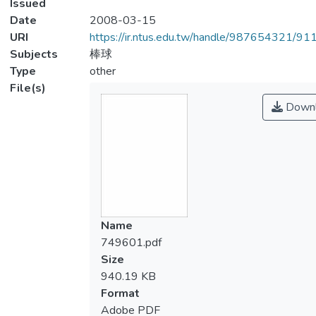
Issued
Date
2008-03-15
URI
https://ir.ntus.edu.tw/handle/987654321/91
Subjects
棒球
Type
other
File(s)
Downl
Name
749601.pdf
Size
940.19 KB
Format
Adobe PDF