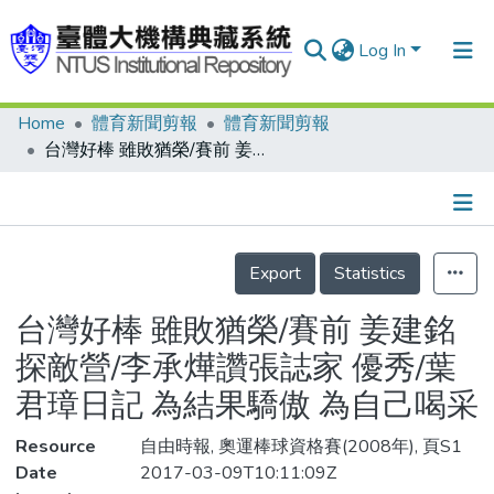
Log In
Home
體育新聞剪報
體育新聞剪報
Communities & Collections
台灣好棒 雖敗猶榮/賽前 姜建銘探敵營/李承燁讚張誌家 優秀/葉君璋日記 為結果驕傲 為自己喝采
Research Outputs
Fundings & Projects
Details
People
Export
Statistics
Organizations
台灣好棒 雖敗猶榮/賽前 姜建銘
Statistics
探敵營/李承燁讚張誌家 優秀/葉
君璋日記 為結果驕傲 為自己喝采
Resource
自由時報, 奧運棒球資格賽(2008年), 頁S1
Date
2017-03-09T10:11:09Z