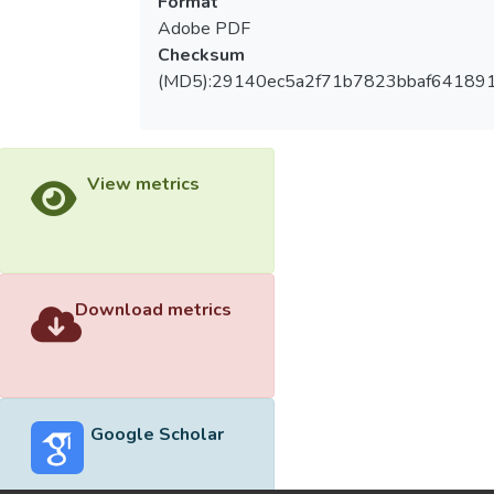
Format
Adobe PDF
Checksum
(MD5):29140ec5a2f71b7823bbaf641891
View metrics
Download metrics
Google Scholar