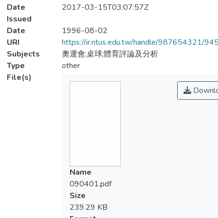
Date
2017-03-15T03:07:57Z
Issued
Date
1996-08-02
URI
https://ir.ntus.edu.tw/handle/987654321/94
Subjects
奧運會;桌球;體育評論及分析
Type
other
File(s)
Downl
Name
090401.pdf
Size
239.29 KB