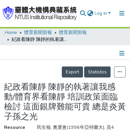
Log In
Home
體育新聞剪報
體育新聞剪報
Communities & Collections
紀政看陳靜 陳靜的執著讓我感動/體育界看陳靜 培訓政策面臨檢討 這面銀牌難能可貴 總是炎黃子孫之光
Research Outputs
Fundings & Projects
Details
People
Export
Statistics
Organizations
紀政看陳靜 陳靜的執著讓我感
Statistics
動/體育界看陳靜 培訓政策面臨
檢討 這面銀牌難能可貴 總是炎黃
子孫之光
Resource
民生報, 奧運會(1996年亞特蘭大), 頁4