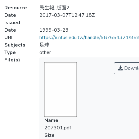
Resource
民生報, 版面2
Date
2017-03-07T12:47:18Z
Issued
Date
1999-03-23
URI
https://ir.ntus.edu.tw/handle/987654321/85
Subjects
足球
Type
other
File(s)
Downl
Name
207301.pdf
Size