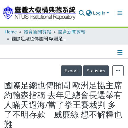
Log In
Home
體育新聞剪報
體育新聞剪報
Communities & Collections
國際足總也傳賄聞 歐洲足協主席約翰森指稱 去年足總會長選舉有人瞞天過海/當了拳王賽裁判 多了不明存款 威廉絲 想不解釋也難
Research Outputs
Fundings & Projects
Details
People
Export
Statistics
Organizations
國際足總也傳賄聞 歐洲足協主席
Statistics
約翰森指稱 去年足總會長選舉有
人瞞天過海/當了拳王賽裁判 多
了不明存款 威廉絲 想不解釋也
難