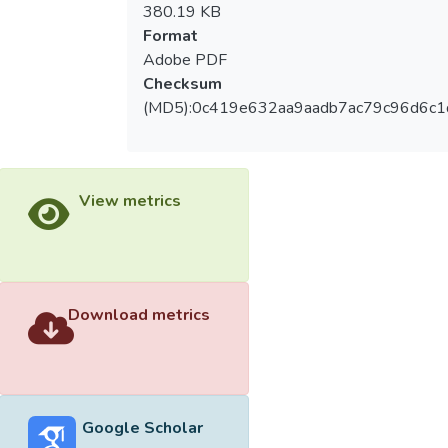
380.19 KB
Format
Adobe PDF
Checksum
(MD5):0c419e632aa9aadb7ac79c96d6c
View metrics
Download metrics
Google Scholar