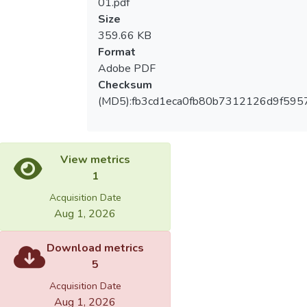
01.pdf
Size
359.66 KB
Format
Adobe PDF
Checksum
(MD5):fb3cd1eca0fb80b7312126d9f595
View metrics
1
Acquisition Date
Aug 1, 2026
Download metrics
5
Acquisition Date
Aug 1, 2026