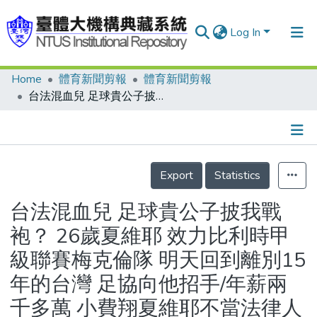
Log In
Home
體育新聞剪報
體育新聞剪報
Communities & Collections
台法混血兒 足球貴公子披我戰袍？ 26歲夏維耶 效力比利時甲級聯賽梅克倫隊 明天回到離別15年的台灣 足協向他招手/年薪兩千多萬 小費翔夏維耶不當法律人 足球我信仰/兩女將八月赴西班牙踢球/我國旅外足球球員一覽表
Research Outputs
Fundings & Projects
Details
People
Export
Statistics
Organizations
台法混血兒 足球貴公子披我戰
Statistics
袍？ 26歲夏維耶 效力比利時甲
級聯賽梅克倫隊 明天回到離別15
年的台灣 足協向他招手/年薪兩
千多萬 小費翔夏維耶不當法律人