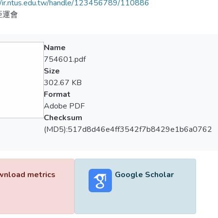
//ir.ntus.edu.tw/handle/123456789/110886
亞運會
Name
754601.pdf
Size
302.67 KB
Format
Adobe PDF
Checksum
(MD5):517d8d46e4ff3542f7b8429e1b6a0762
nload metrics
Google Scholar