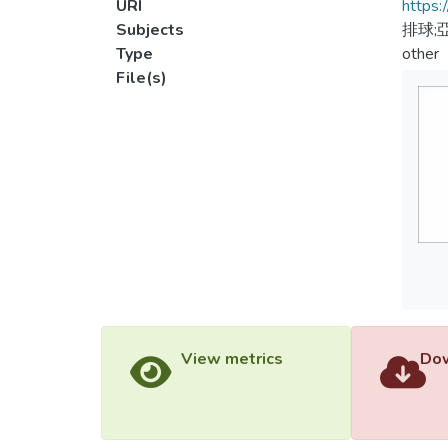
URI
https:
Subjects
排球;
Type
other
File(s)
View metrics
Dow