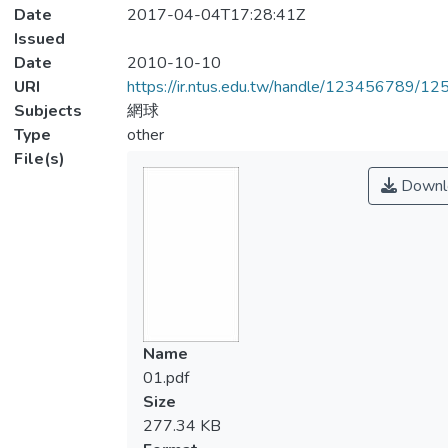
Date
2017-04-04T17:28:41Z
Issued
Date
2010-10-10
URI
https://ir.ntus.edu.tw/handle/123456789/1
Subjects
網球
Type
other
File(s)
Downl
Name
01.pdf
Size
277.34 KB