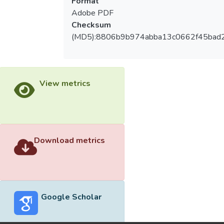
Format
Adobe PDF
Checksum
(MD5):8806b9b974abba13c0662f45bad
View metrics
Download metrics
Google Scholar