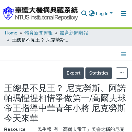
Log In
Home
體育新聞剪報
體育新聞剪報
Communities & Collections
王總是不見王？ 尼克勞斯、阿諾帕瑪惺惺相惜爭做第一/高爾夫球帝王指導中華青年小將 尼克勞斯今天來華
Research Outputs
Fundings & Projects
Details
People
Export
Statistics
Organizations
王總是不見王？ 尼克勞斯、阿諾
Statistics
帕瑪惺惺相惜爭做第一/高爾夫球
帝王指導中華青年小將 尼克勞斯
今天來華
Resource
民生報, 有「高爾夫帝王」美譽之稱的尼克