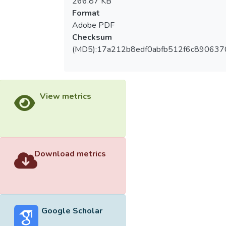
266.87 KB
Format
Adobe PDF
Checksum
(MD5):17a212b8edf0abfb512f6c89063
View metrics
Download metrics
Google Scholar