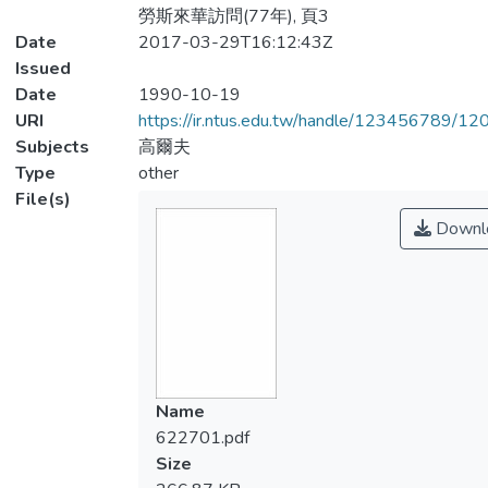
勞斯來華訪問(77年), 頁3
Date
2017-03-29T16:12:43Z
Issued
Date
1990-10-19
URI
https://ir.ntus.edu.tw/handle/123456789/1
Subjects
高爾夫
Type
other
File(s)
Downl
Name
622701.pdf
Size