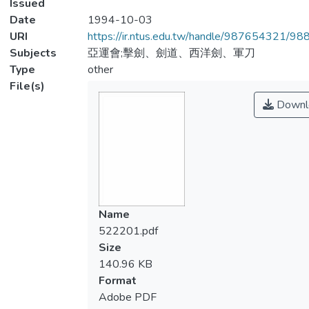
Issued
Date
1994-10-03
URI
https://ir.ntus.edu.tw/handle/987654321/98
Subjects
亞運會;擊劍、劍道、西洋劍、軍刀
Type
other
File(s)
Downl
Name
522201.pdf
Size
140.96 KB
Format
Adobe PDF