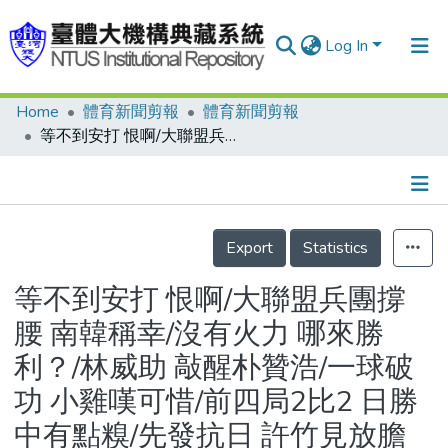
Log In
Home
體育新聞剪報
體育新聞剪報
Communities & Collections
等不到安打 恨啊/大聯盟兵團撐腰 南韓稱幸/沒有火力 哪來勝利？/林威助 敲醒朴贊浩/一球破功 小雞嘆可惜/前四局2比2 日勝中有點糗/先發抗日 許竹見放膽拼
Research Outputs
Fundings & Projects
Details
People
Export
Statistics
Organizations
等不到安打 恨啊/大聯盟兵團撐
Statistics
腰 南韓稱幸/沒有火力 哪來勝
利？/林威助 敲醒朴贊浩/一球破
功 小雞嘆可惜/前四局2比2 日勝
中有點糗/先發抗日 許竹見放膽