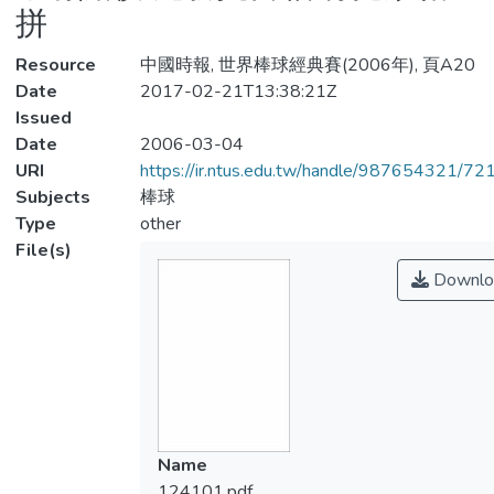
拼
Resource
中國時報, 世界棒球經典賽(2006年), 頁A20
Date
2017-02-21T13:38:21Z
Issued
Date
2006-03-04
URI
https://ir.ntus.edu.tw/handle/987654321/72
Subjects
棒球
Type
other
File(s)
Downlo
Name
124101.pdf