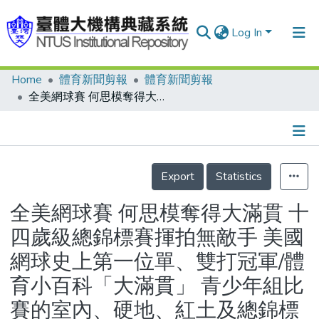
Log In
Home
體育新聞剪報
體育新聞剪報
Communities & Collections
全美網球賽 何思模奪得大滿貫 十四歲級總錦標賽揮拍無敵手 美國網球史上第一位單、雙打冠軍/體育小百科「大滿貫」 青少年組比賽的室內、硬地、紅土及總錦標賽被認為是美國青少年四大賽 如果包辦四大賽冠軍就是大滿貫得主
Research Outputs
Fundings & Projects
Details
People
Export
Statistics
Organizations
全美網球賽 何思模奪得大滿貫 十
Statistics
四歲級總錦標賽揮拍無敵手 美國
網球史上第一位單、雙打冠軍/體
育小百科「大滿貫」 青少年組比
賽的室內、硬地、紅土及總錦標