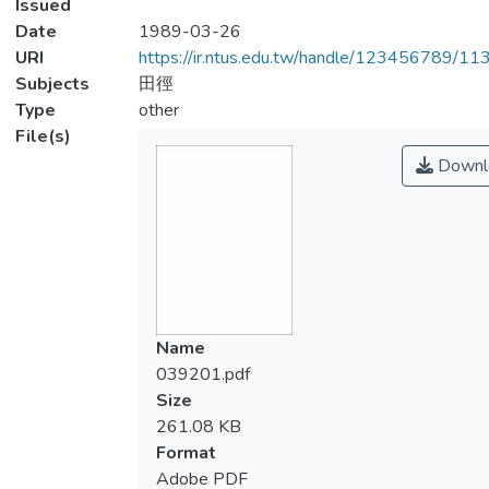
Issued
Date
1989-03-26
URI
https://ir.ntus.edu.tw/handle/123456789/1
Subjects
田徑
Type
other
File(s)
Downl
Name
039201.pdf
Size
261.08 KB
Format
Adobe PDF