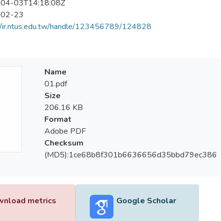
04-03T14:18:08Z
-02-23
//ir.ntus.edu.tw/handle/123456789/124828
Name
01.pdf
Size
206.16 KB
Format
Adobe PDF
Checksum
(MD5):1ce68b8f301b6636656d35bbd79ec386
nload metrics
Google Scholar