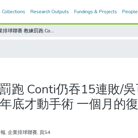
 Collections
Research Outputs
Fundings & Projects
People
企業排球聯賽 教練罰跑 Conti仍吞15連敗/吳可柔 亞運女排培訓名單有份/甘秉宗去年底才動手術 一個月的復健迫不及待回到場上
跑 Conti仍吞15連敗/
去年底才動手術 一個月的
報, 企業排球聯賽, 頁S4