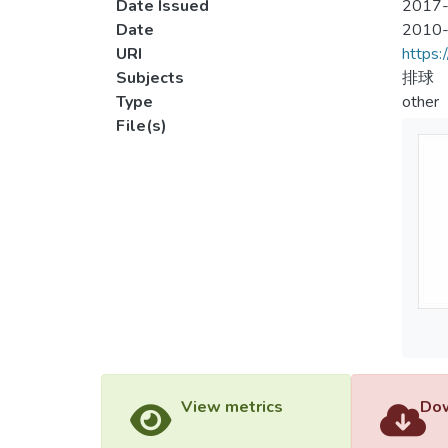
Date Issued
2017-
Date
2010
URI
https:
Subjects
排球
Type
other
File(s)
View metrics
Dow