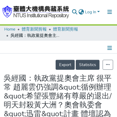
Log In
Home
體育新聞剪報
體育新聞剪報
Communities & Collections
吳經國：執政黨提奧會主席 很平常 趙麗雲仍強調&quot;循例辦理&quot;希望張豐緒有尊嚴的退出/明天封殺黃大洲？奧會執委會&quot;迅雷&quot;計畫 體壇認為不妙
Research Outputs
Fundings & Projects
Details
People
Export
Statistics
Organizations
吳經國：執政黨提奧會主席 很平
Statistics
常 趙麗雲仍強調&quot;循例辦理
&quot;希望張豐緒有尊嚴的退出/
明天封殺黃大洲？奧會執委會
&quot;迅雷&quot;計畫 體壇認為