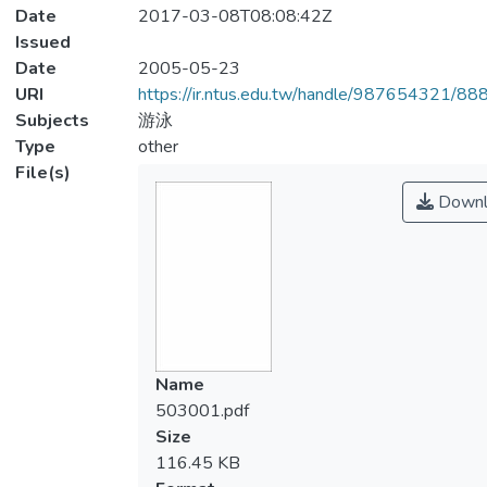
Date
2017-03-08T08:08:42Z
Issued
Date
2005-05-23
URI
https://ir.ntus.edu.tw/handle/987654321/88
Subjects
游泳
Type
other
File(s)
Downl
Name
503001.pdf
Size
116.45 KB