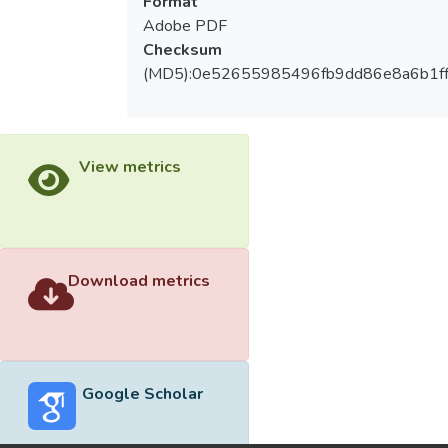
Format
Adobe PDF
Checksum
(MD5):0e52655985496fb9dd86e8a6b1f
View metrics
Download metrics
Google Scholar