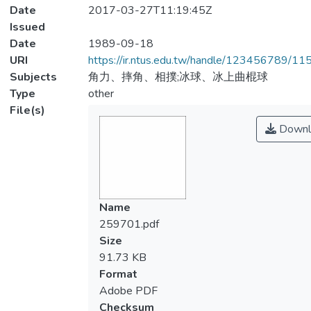
Date
2017-03-27T11:19:45Z
Issued
Date
1989-09-18
URI
https://ir.ntus.edu.tw/handle/123456789/1
Subjects
角力、摔角、相撲;冰球、冰上曲棍球
Type
other
File(s)
Downl
Name
259701.pdf
Size
91.73 KB
Format
Adobe PDF
Checksum