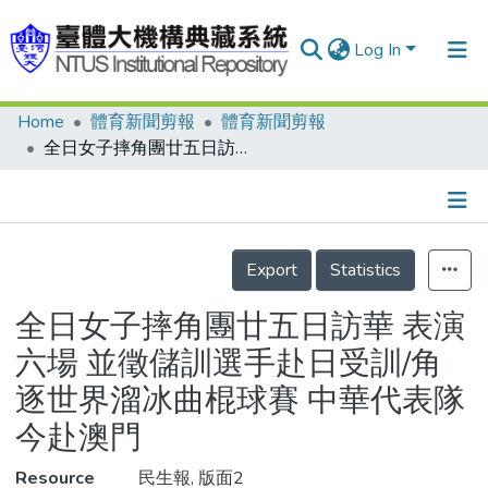
Log In
Home
體育新聞剪報
體育新聞剪報
Communities & Collections
全日女子摔角團廿五日訪華 表演六場 並徵儲訓選手赴日受訓/角逐世界溜冰曲棍球賽 中華代表隊今赴澳門
Research Outputs
Fundings & Projects
Details
People
Export
Statistics
Organizations
全日女子摔角團廿五日訪華 表演
Statistics
六場 並徵儲訓選手赴日受訓/角
逐世界溜冰曲棍球賽 中華代表隊
今赴澳門
Resource
民生報, 版面2