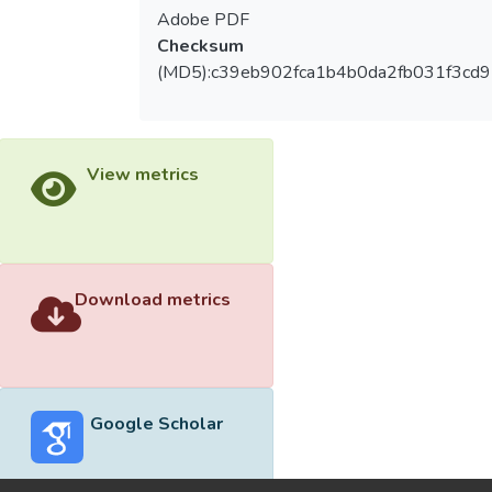
Adobe PDF
Checksum
(MD5):c39eb902fca1b4b0da2fb031f3cd9
View metrics
Download metrics
Google Scholar