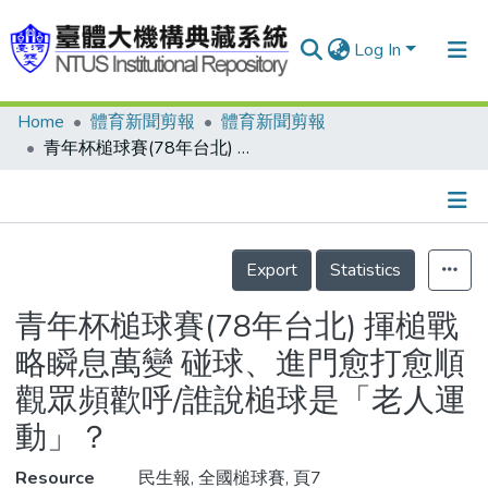
Log In
Home
體育新聞剪報
體育新聞剪報
Communities & Collections
青年杯槌球賽(78年台北) 揮槌戰略瞬息萬變 碰球、進門愈打愈順 觀眾頻歡呼/誰說槌球是「老人運動」？
Research Outputs
Fundings & Projects
Details
People
Export
Statistics
Organizations
青年杯槌球賽(78年台北) 揮槌戰
Statistics
略瞬息萬變 碰球、進門愈打愈順
觀眾頻歡呼/誰說槌球是「老人運
動」？
Resource
民生報, 全國槌球賽, 頁7