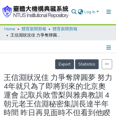
Log In
Home
體育新聞剪報
體育新聞剪報
Communities & Collections
王信淵狀況佳 力爭奪牌圓夢 努力4年就只為了即將到來的北京奧運會 記取兵敗雪梨與雅典教訓 4朝元老王信淵秘密集訓長達半年時間 昨日再見面時不但看到他睽違已久的笑容 而且眼神更加堅定 男子舉重56公斤級重燃希望/馬英九南下授旗
Research Outputs
Fundings & Projects
Details
People
Export
Statistics
Organizations
王信淵狀況佳 力爭奪牌圓夢 努力
Statistics
4年就只為了即將到來的北京奧
運會 記取兵敗雪梨與雅典教訓 4
朝元老王信淵秘密集訓長達半年
時間 昨日再見面時不但看到他睽