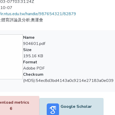
03-07T03:31:24Z
-10-07
//ir.ntus.edu.tw/handle/987654321/82879
;體育評論及分析;奧運會
Name
904601.pdf
Size
195.16 KB
Format
Adobe PDF
Checksum
(MD5):54ec8d3bd4143a0c9214e27183a0e039
nload metrics
Google Scholar
6