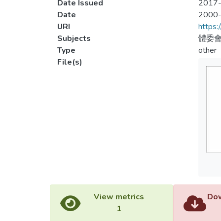
Date Issued
2017-
Date
2000
URI
https:
Subjects
體委會
Type
other
File(s)
View metrics
Dow
1