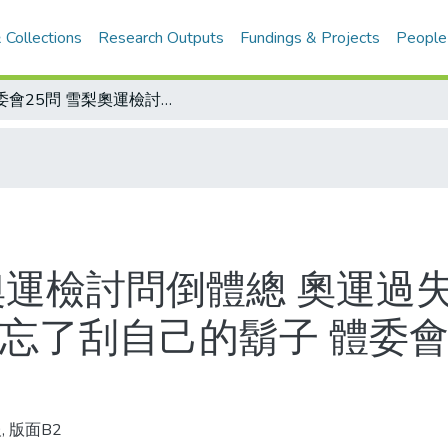
 Collections
Research Outputs
Fundings & Projects
People
體委會25問 雪梨奧運檢討問倒體總 奧運過失誰來扛？官場現形記，互相踢皮球/別忘了刮自己的鬍子 體委會今天開會 攤在陽光下
梨奧運檢討問倒體總 奧運過
別忘了刮自己的鬍子 體委會
, 版面B2