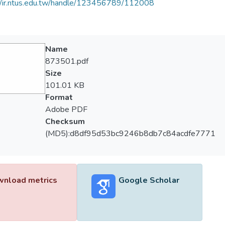
//ir.ntus.edu.tw/handle/123456789/112008
Name
873501.pdf
Size
101.01 KB
Format
Adobe PDF
Checksum
(MD5):d8df95d53bc9246b8db7c84acdfe7771
nload metrics
Google Scholar