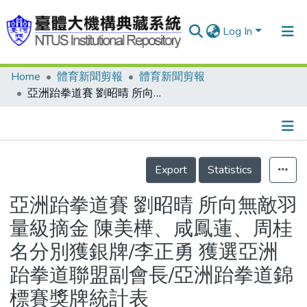
Log In
Home
體育新聞剪報
體育新聞剪報
Communities & Collections
亞洲跆拳道賽 劉昭晴 所向無敵羽量級摘金 陳美樺、咸鳳蓮、周桂名分別獲銀牌/李正勇 獲選亞洲跆拳道聯盟副會長/亞洲跆拳道錦標賽獎牌統計表
Research Outputs
Fundings & Projects
Details
People
Export
Statistics
Organizations
亞洲跆拳道賽 劉昭晴 所向無敵羽
Statistics
量級摘金 陳美樺、咸鳳蓮、周桂
名分別獲銀牌/李正勇 獲選亞洲
跆拳道聯盟副會長/亞洲跆拳道錦
標賽獎牌統計表