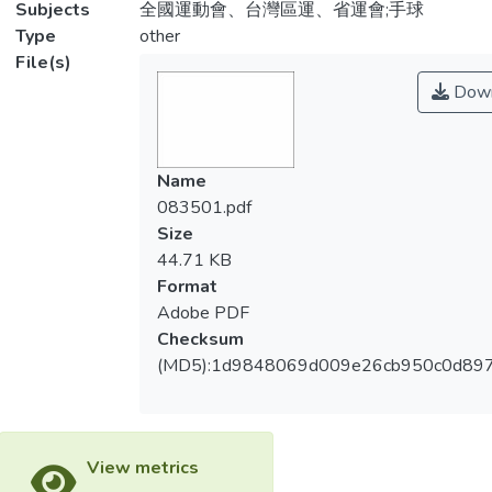
Subjects
全國運動會、台灣區運、省運會;手球
Type
other
File(s)
Down
Name
083501.pdf
Size
44.71 KB
Format
Adobe PDF
Checksum
(MD5):1d9848069d009e26cb950c0d89
View metrics