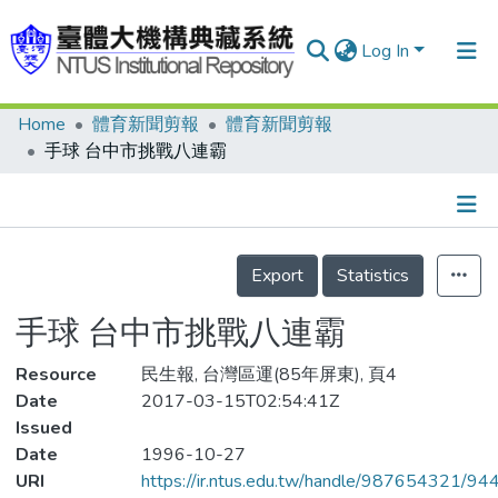
Log In
Home
體育新聞剪報
體育新聞剪報
Communities & Collections
手球 台中市挑戰八連霸
Research Outputs
Fundings & Projects
Details
People
Export
Statistics
Organizations
手球 台中市挑戰八連霸
Statistics
Resource
民生報, 台灣區運(85年屏東), 頁4
Date
2017-03-15T02:54:41Z
Issued
Date
1996-10-27
URI
https://ir.ntus.edu.tw/handle/987654321/94