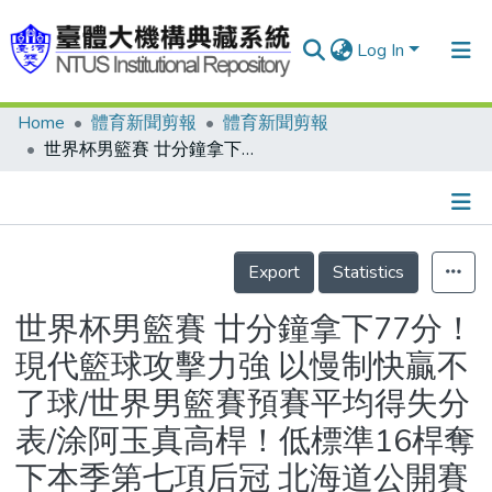
Log In
Home
體育新聞剪報
體育新聞剪報
Communities & Collections
世界杯男籃賽 廿分鐘拿下77分！現代籃球攻擊力強 以慢制快贏不了球/世界男籃賽預賽平均得失分表/涂阿玉真高桿！低標準16桿奪下本季第七項后冠 北海道公開賽我女將包辦前四名
Research Outputs
Fundings & Projects
Details
People
Export
Statistics
Organizations
世界杯男籃賽 廿分鐘拿下77分！
Statistics
現代籃球攻擊力強 以慢制快贏不
了球/世界男籃賽預賽平均得失分
表/涂阿玉真高桿！低標準16桿奪
下本季第七項后冠 北海道公開賽