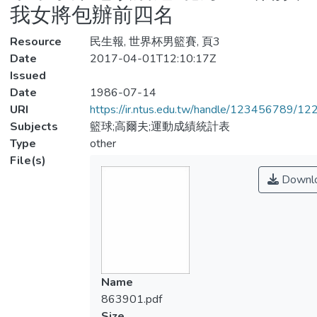
我女將包辦前四名
Resource
民生報, 世界杯男籃賽, 頁3
Date
2017-04-01T12:10:17Z
Issued
Date
1986-07-14
URI
https://ir.ntus.edu.tw/handle/123456789/1
Subjects
籃球;高爾夫;運動成績統計表
Type
other
File(s)
Downl
Name
863901.pdf
Size