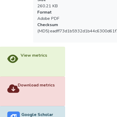
260.21 KB
Format
Adobe PDF
Checksum
(MD5):eadff73d1b5932d1b44c6300d61f
View metrics
Download metrics
Google Scholar